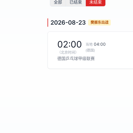
全部
已结束
未结束
2026-08-23
樊振东出战
02:00
04:00
当地
(德国)
（
北京时间
）
德国乒乓球甲级联赛